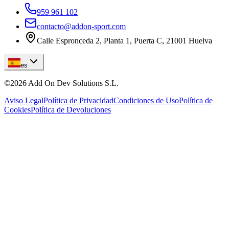
959 961 102
contacto@addon-sport.com
Calle Espronceda 2, Planta 1, Puerta C, 21001 Huelva
es
©
2026
Add On Dev Solutions S.L.
Aviso Legal
Política de Privacidad
Condiciones de Uso
Política de
Cookies
Política de Devoluciones