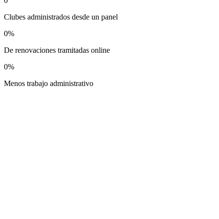
0
Clubes administrados desde un panel
0
%
De renovaciones tramitadas online
0
%
Menos trabajo administrativo
Licencias federativas
Altas, bajas, renovaciones masivas e histórico completo, con estados
personalizables.